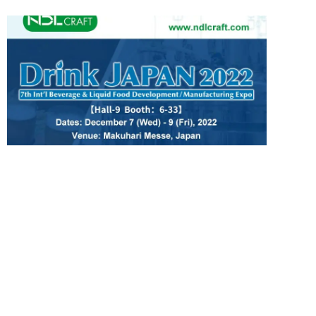
D
J
に
す
さて
の通
出展
ぜひ
50
をご
内申
尚、
は、
す。
して