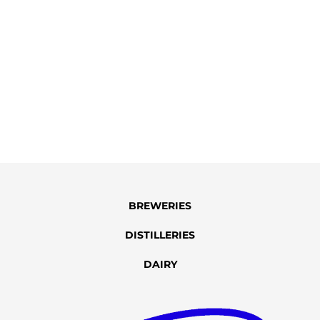
誘い
場く
入用
連絡
弊社
ご来
上げ
Read
BREWERIES
DISTILLERIES
DAIRY